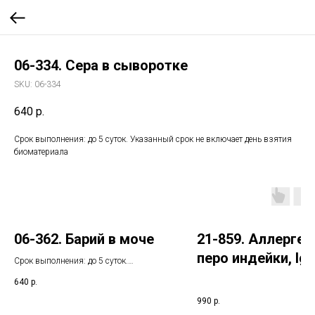
06-334. Сера в сыворотке
SKU:
06-334
640
р.
Срок выполнения: до 5 суток. Указанный срок не включает день взятия
биоматериала
06-362. Барий в моче
21-859. Аллерген 
перо индейки, IgE
Срок выполнения: до 5 суток.
Указанный срок не включает день
(ImmunoCAP)
640
р.
взятия биоматериала
990
р.