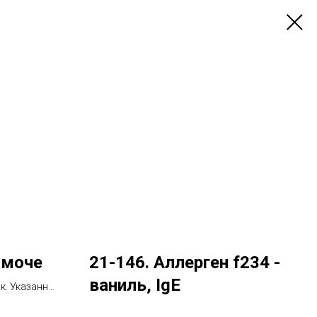
 моче
21-146. Аллерген f234 -
ваниль, IgE
ок. Указанный
тия