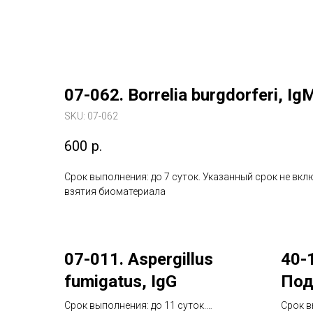
07-062. Borrelia burgdorferi, Ig
SKU:
07-062
600
р.
Срок выполнения: до 7 суток. Указанный срок не вкл
взятия биоматериала
07-011. Aspergillus
40-
fumigatus, IgG
Под
инф
Срок выполнения: до 11 суток.
Срок в