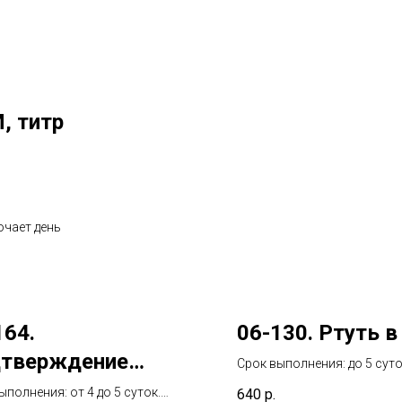
M, титр
ючает день
164.
06-130. Ртуть в
тверждение
Срок выполнения: до 5 сут
срок не включает день взя
ицирования В-
ыполнения: от 4 до 5 суток.
640
р.
биоматериала