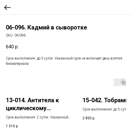
06-096. Кадмий в сыворотке
SKU:
06-096
640
р.
Срок выполнения: до 5 суток. Указанный срок не включает день взятия
биоматериала
13-014. Антитела к
15-042. Тобрами
циклическому
Срок выполнения: до 5 суток.
цитруллинсодержаще
Указанный срок не включает 
Срок выполнения: 2 суток. Указанный
2 850
р.
взятия биоматериала
му пептиду, IgG
срок не включает день взятия
1 510
р.
биоматериала