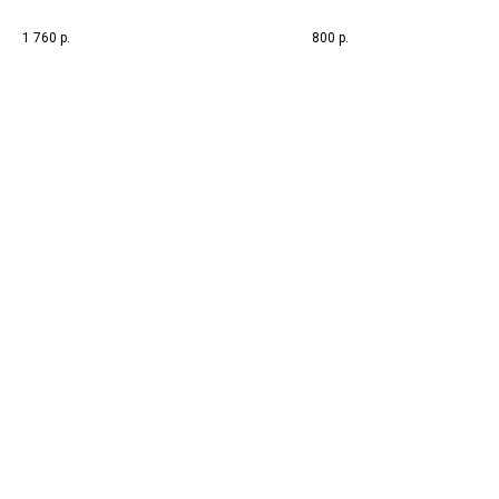
(ImmunoCAP)
1 760
р.
800
р.