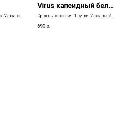
Virus капсидный белок
(VCA), IgG
ок. Указанный
Срок выполнения: 1 сутки. Указанный
тия
срок не включает день взятия
 риска
690
р.
биоматериала
35, 39,
8, 59,
НК, без
па
]