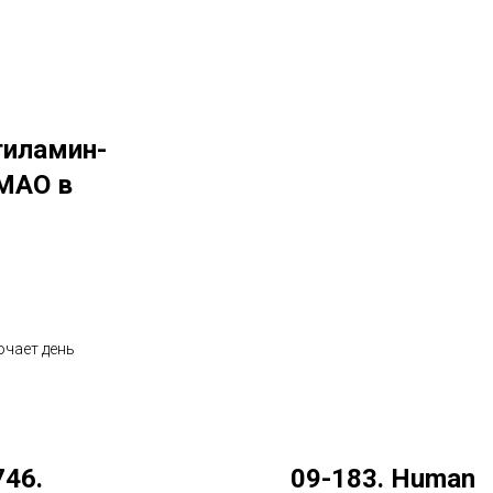
тиламин-
МАО в
ючает день
746.
09-183. Human