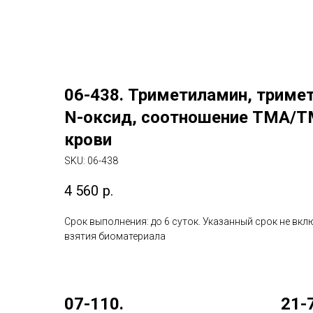
06-438. Триметиламин, триме
N-оксид, соотношение ТМА/Т
крови
SKU:
06-438
4 560
р.
Срок выполнения: до 6 суток. Указанный срок не вкл
взятия биоматериала
07-110.
21-