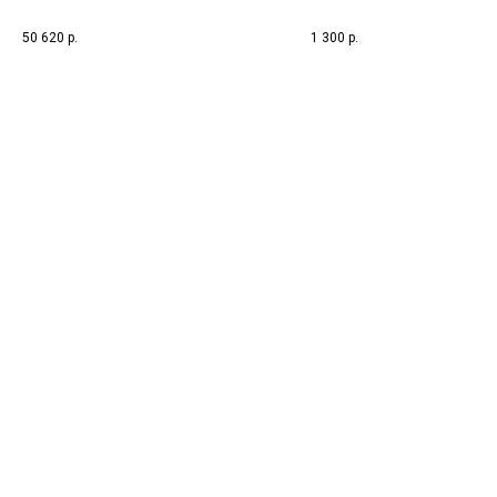
50 620
р.
1 300
р.