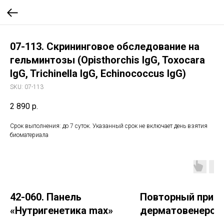
07-113. Скрининговое обследование на
гельминтозы (Opisthorchis IgG, Toxocara
IgG, Trichinella IgG, Echinococcus IgG)
SKU:
07-113
2 890
р.
Срок выполнения: до 7 суток. Указанный срок не включает день взятия
биоматериала
42-060. Панель
Повторный прие
«Нутригенетика max»
дерматовенерол