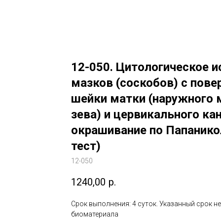
12-050. Цитологическое 
мазков (соскобов) с пове
шейки матки (наружного 
зева) и цервикального кан
окрашивание по Папанико
тест)
12-050
1240,00
р.
Срок выполнения: 4 суток. Указанный срок н
биоматериала