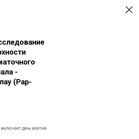
исследование
рхности
маточного
ала -
лау (Рар-
е включает день взятия