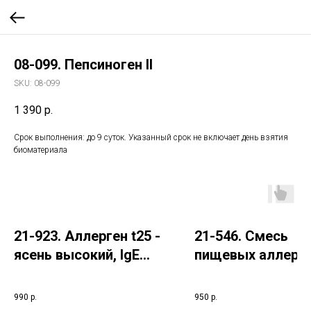
08-099. Пепсиноген II
SKU:
08-099
1 390
р.
Срок выполнения: до 9 суток. Указанный срок не включает день взятия
биоматериала
21-923. Аллерген t25 -
21-546. Смесь
ясень высокий, IgE
пищевых аллерг
(ImmunoCAP)
№ 13 (IgE): зелен
горошек, белая
990
р.
950
р.