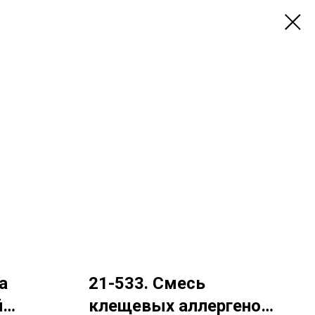
а
21-533. Смесь
й
клещевых аллергенов