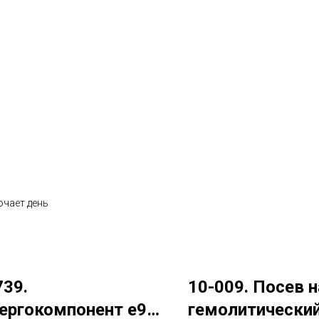
ючает день
739.
10-009. Посев н
ергокомпонент e94
гемолитически