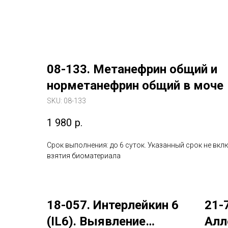
08-133. Метанефрин общий и
норметанефрин общий в моче
SKU:
08-133
1 980
р.
Срок выполнения: до 6 суток. Указанный срок не вкл
взятия биоматериала
18-057. Интерлейкин 6
21-
(IL6). Выявление
Алл