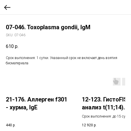
07-046. Toxoplasma gondii, IgM
SKU:
07-046
610
р.
Срок выполнения: 1 сутки. Указанный срок не включает день взятия
биоматериала
21-176. Аллерген f301
12-123. ГистоFIS
- хурма, IgE
анализ t(11;14)
(q13;q32) на
Срок выполнения: до 15 суток
парафиновых сре
Указанный срок не включает 
440
р.
12 920
р.
взятия биоматериала