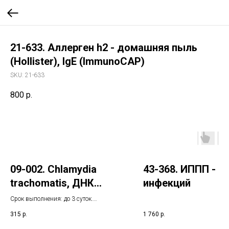
21-633. Аллерген h2 - домашняя пыль
(Hollister), IgE (ImmunoCAP)
SKU:
21-633
800
р.
09-002. Chlamydia
43-368. ИППП - П
trachomatis, ДНК
инфекций
[реал-тайм ПЦР]
Срок выполнения: до 3 суток.
Указанный срок не включает день
315
р.
1 760
р.
взятия биоматериала